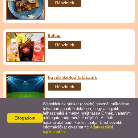
Részletek
Itallap
Részletek
Egyéb Szolgáltatásaink
Részletek
Weboldalunk sütiket (cookie) használ működése
folyamán annak érdekében, hogy a legjobb
felhasználói élményt nyújthassa Önnek, valamint
Elfogadom
a látogatottság mérése céljából. A sütik
Elérhetőségek
használatát bármikor letilthatja! Erről bővebb
információkat olvashat itt:
Adatkezelési
tájékoztatónk
Garabonciás Pizzéria